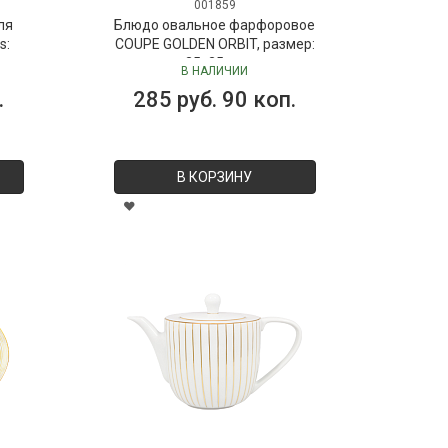
001859
ля
Блюдо овальное фарфоровое
s:
COUPE GOLDEN ORBIT, размер:
 мл
35х25 см
В НАЛИЧИИ
Dr.
.
285 руб. 90 коп.
В КОРЗИНУ