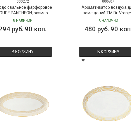
000272
000607
юдо овальное фарфоровое
Ароматизатор воздуха д
OUPE PANTHEON, размер:
помещений ТМ Dr. Vranje
30х21 см
Peonia Black Jasmine, 250
В НАЛИЧИИ
В НАЛИЧИИ
("Пион-Черный жасмин"), 
294 руб. 90 коп.
480 руб. 90 коп
Vranjes
В КОРЗИНУ
В КОРЗИНУ