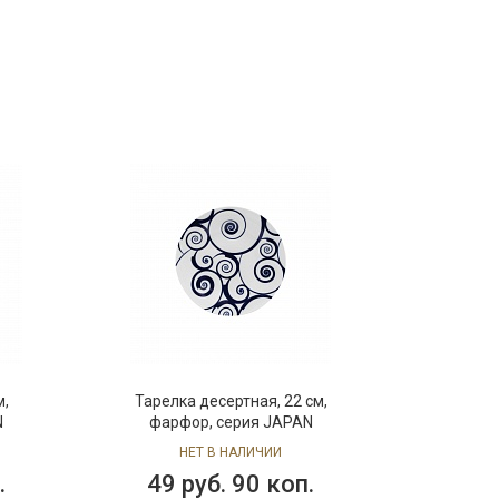
см,
Блюдо овальное, 30х22 см,
N
фарфор, серия JAPAN
НЕТ В НАЛИЧИИ
п.
207 руб. 90 коп.