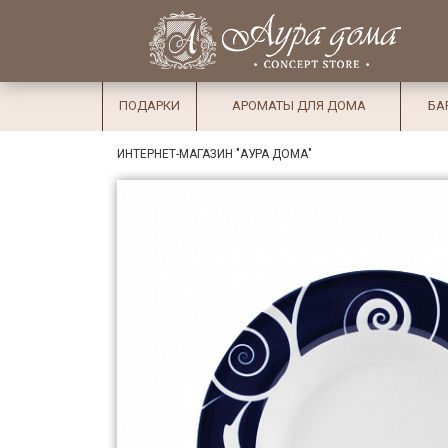
×
Вход
Избранное
Салоны
Доставка
Оплата
ПОДАРКИ
АРОМАТЫ ДЛЯ ДОМА
БА
Подарки
ИНТЕРНЕТ-МАГАЗИН "АУРА ДОМА"
Ароматы
для дома
Бар и
хрусталь
Посуда
Сервировка
Столовые
приборы
Текстиль