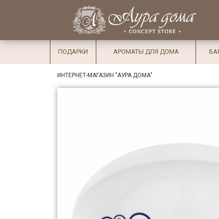
×
Вход
Избранное
Салоны
Доставка
Оплата
ПОДАРКИ
АРОМАТЫ ДЛЯ ДОМА
БА
Подарки
ИНТЕРНЕТ-МАГАЗИН "АУРА ДОМА"
Ароматы
для дома
Бар и
хрусталь
Посуда
Сервировка
Столовые
приборы
Текстиль