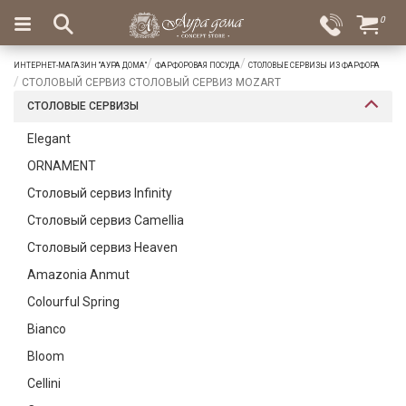
×
0
Вход
Избранное
ИНТЕРНЕТ-МАГАЗИН "АУРА ДОМА"
ФАРФОРОВАЯ ПОСУДА
СТОЛОВЫЕ СЕРВИЗЫ ИЗ ФАРФОРА
Салоны
Доставка
Оплата
СТОЛОВЫЙ СЕРВИЗ СТОЛОВЫЙ СЕРВИЗ MOZART
СТОЛОВЫЕ СЕРВИЗЫ
Подарки
Elegant
Ароматы
ORNAMENT
для
дома
Столовый сервиз Infinity
Столовый сервиз Camellia
Бар
и
Столовый сервиз Heaven
хрусталь
Amazonia Anmut
Посуда
Colourful Spring
Bianco
Сервировка
Bloom
Столовые
Cellini
приборы