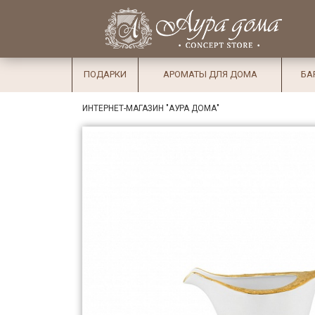
×
Вход
Избранное
Салоны
Доставка
Оплата
ПОДАРКИ
АРОМАТЫ ДЛЯ ДОМА
БА
Подарки
ИНТЕРНЕТ-МАГАЗИН "АУРА ДОМА"
Ароматы
для дома
Бар и
хрусталь
Посуда
Сервировка
Столовые
приборы
Текстиль