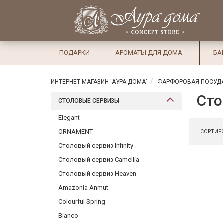
×
Вход
Избранное
Салоны
Доставка
Оплата
ПОДАРКИ
АРОМАТЫ ДЛЯ ДОМА
БА
Подарки
Ароматы
ИНТЕРНЕТ-МАГАЗИН "АУРА ДОМА"
ФАРФОРОВАЯ ПОСУД
для дома
Сто
СТОЛОВЫЕ СЕРВИЗЫ
Бар и
Elegant
хрусталь
ORNAMENT
СОРТИРО
Посуда
Столовый сервиз Infinity
Столовый сервиз Camellia
Сервировка
Столовый сервиз Heaven
Столовые
Amazonia Anmut
приборы
Colourful Spring
Текстиль
Bianco