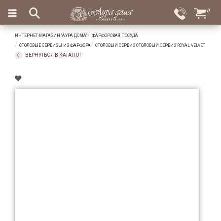
×
0
Вход
Избранное
ИНТЕРНЕТ-МАГАЗИН "АУРА ДОМА"
ФАРФОРОВАЯ ПОСУДА
Салоны
Доставка
Оплата
СТОЛОВЫЕ СЕРВИЗЫ ИЗ ФАРФОРА
СТОЛОВЫЙ СЕРВИЗ СТОЛОВЫЙ СЕРВИЗ ROYAL VELVET
ВЕРНУТЬСЯ В КАТАЛОГ
Подарки
Ароматы
для
дома
Бар
и
хрусталь
Посуда
Сервировка
Столовые
приборы