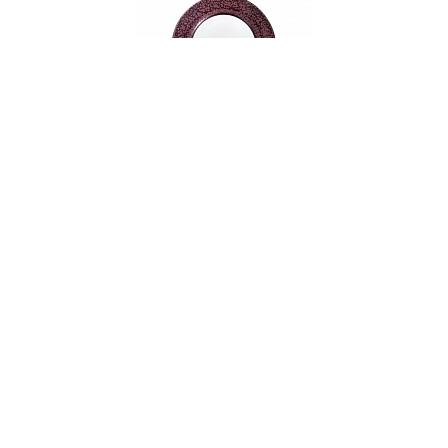
Тарелка суповая, 23 см, фарфор, серия ROYAL
VELVET
НЕТ В НАЛИЧИИ
116 руб. 90 коп.
ПРЕДЗАКАЗ
AuraDoma.BY — первый интернет-магазин
стильной посуды, стекла, текстиля,