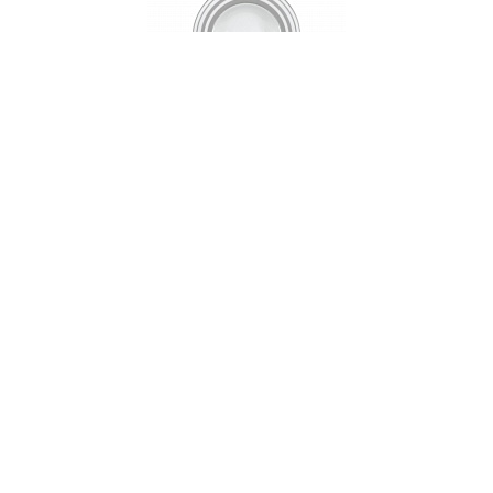
Тарелка суповая, 22 см, фарфор, серия SILVER
STRIPES
НЕТ В НАЛИЧИИ
78 руб. 90 коп.
ПРЕДЗАКАЗ
AuraDoma.BY — первый интернет-магазин
стильной посуды, стекла, текстиля,