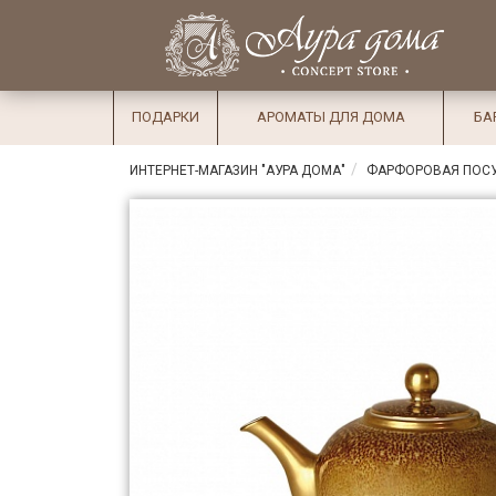
×
Вход
Избранное
Салоны
Доставка
Оплата
ПОДАРКИ
АРОМАТЫ ДЛЯ ДОМА
БА
Подарки
ИНТЕРНЕТ-МАГАЗИН "АУРА ДОМА"
ФАРФОРОВАЯ ПОС
Ароматы
для дома
Бар и
хрусталь
Посуда
Сервировка
Столовые
приборы
Текстиль