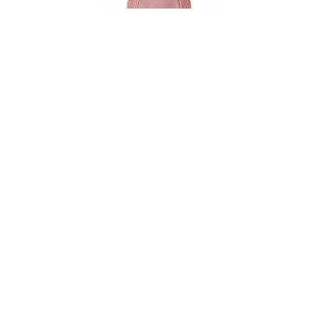
Тарелка десертная, 20 см, фарфор, серия
VIVIAN
НЕТ В НАЛИЧИИ
64 руб. 90 коп.
ПРЕДЗАКАЗ
AuraDoma.BY — первый интернет-магазин
стильной посуды, стекла, текстиля,
ароматов для дома, столь