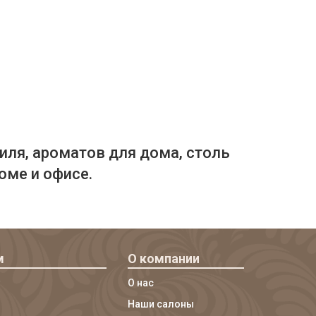
иля, ароматов для дома, столь
оме и офисе.
м
О компании
О нас
Наши салоны