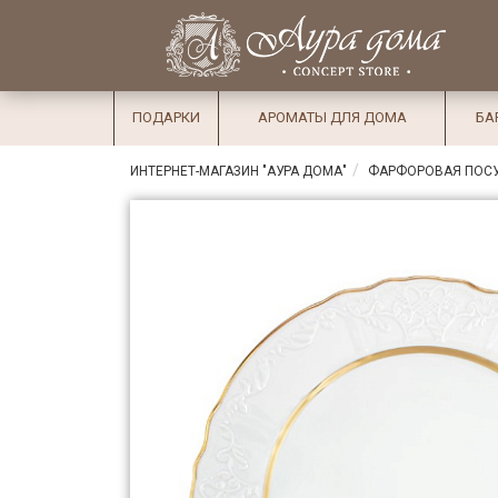
×
Вход
Избранное
Салоны
Доставка
Оплата
ПОДАРКИ
АРОМАТЫ ДЛЯ ДОМА
БА
Подарки
ИНТЕРНЕТ-МАГАЗИН "АУРА ДОМА"
ФАРФОРОВАЯ ПОС
Ароматы
для дома
Бар и
хрусталь
Посуда
Сервировка
Столовые
приборы
Текстиль