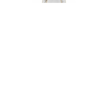
Тарелка суповая, 22 см, фарфор, серия YORK
НЕТ В НАЛИЧИИ
167 руб. 90 коп.
ПРЕДЗАКАЗ
AuraDoma.BY — первый интернет-магазин
стильной посуды, стекла, текстиля,
ароматов для дома, столь