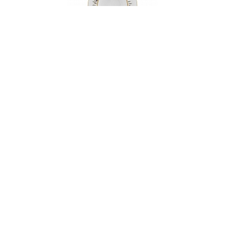
Тарелка суповая, 22 см, фарфор, серия YORK
НЕТ В НАЛИЧИИ
167 руб. 90 коп.
ПРЕДЗАКАЗ
AuraDoma.BY — первый интернет-магазин
стильной посуды, стекла, текстиля,
ароматов для дома, столь