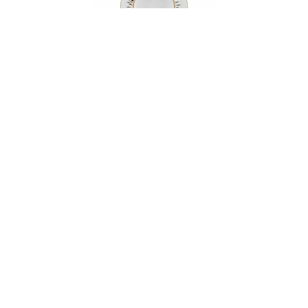
Тарелка суповая, 22 см, фарфор, серия YORK
НЕТ В НАЛИЧИИ
167 руб. 90 коп.
ПРЕДЗАКАЗ
AuraDoma.BY — первый интернет-магазин
стильной посуды, стекла, текстиля,
ароматов для дома, столь