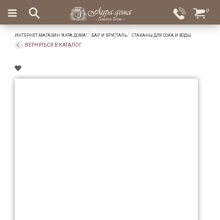
×
0
Вход
Избранное
ИНТЕРНЕТ-МАГАЗИН "АУРА ДОМА"
БАР И ХРУСТАЛЬ
СТАКАНЫ ДЛЯ СОКА И ВОДЫ
Салоны
Доставка
Оплата
ВЕРНУТЬСЯ В КАТАЛОГ
Подарки
Ароматы
для
дома
Бар
и
хрусталь
Посуда
Сервировка
Столовые
приборы