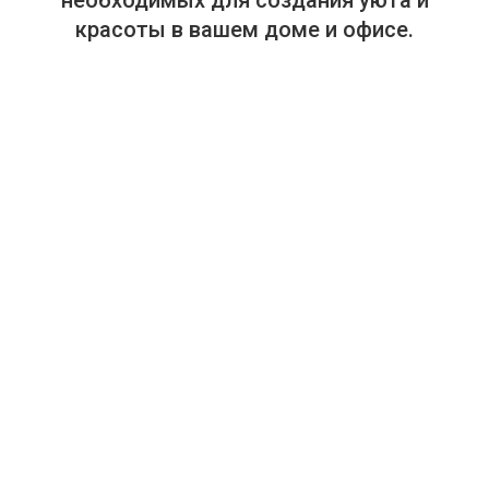
красоты в вашем доме и офисе.
+375-29-614-44-00
+375-33-614-44-00
Салон "Аура Дома". Посуда, текстиль, предметы интерьера.
г. Минск, пр. Победителей, 65, ТЦ "Замок", 4-й этаж, магазин
448 (в отделе "Замок HOME. Товары для дома").
Режим работы: ежедневно, с 10:00 до 21:00.
info@auradoma.by
отзывов
Рейтинг: 5
★★★★★
(На основе
10
)
Каталог товаров