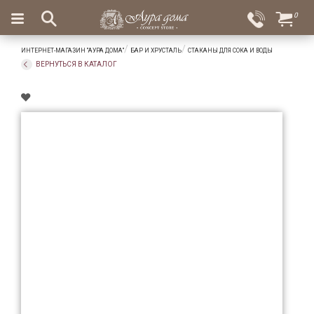
×
0
Вход
Избранное
ИНТЕРНЕТ-МАГАЗИН "АУРА ДОМА"
БАР И ХРУСТАЛЬ
СТАКАНЫ ДЛЯ СОКА И ВОДЫ
Салоны
Доставка
Оплата
ВЕРНУТЬСЯ В КАТАЛОГ
Подарки
Ароматы
для
дома
Бар
и
хрусталь
Посуда
Сервировка
Столовые
приборы