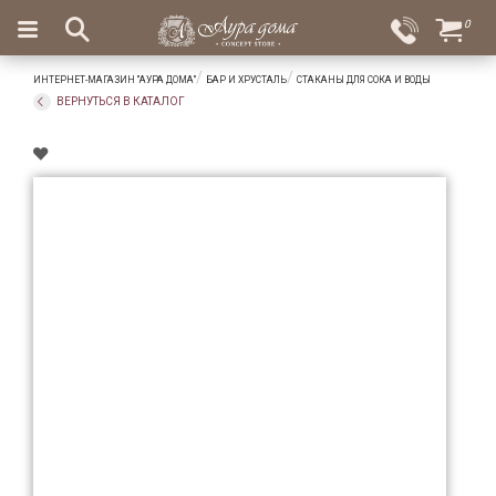
×
0
Вход
Избранное
ИНТЕРНЕТ-МАГАЗИН "АУРА ДОМА"
БАР И ХРУСТАЛЬ
СТАКАНЫ ДЛЯ СОКА И ВОДЫ
Салоны
Доставка
Оплата
ВЕРНУТЬСЯ В КАТАЛОГ
Подарки
Ароматы
для
дома
Бар
и
хрусталь
Посуда
Сервировка
Столовые
приборы