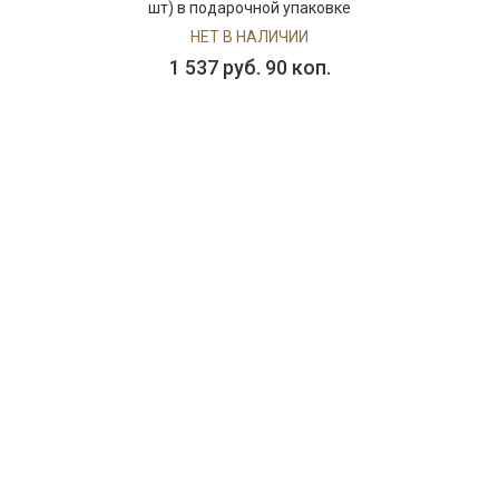
шт) в подарочной упаковке
НЕТ В НАЛИЧИИ
1 537 руб. 90 коп.
ПРЕДЗАКАЗ
000074
Икорница на ножке Queen Fish в подарочной
упаковке