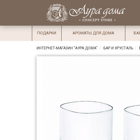
×
Вход
Избранное
Салоны
Доставка
Оплата
ПОДАРКИ
АРОМАТЫ ДЛЯ ДОМА
БА
Подарки
ИНТЕРНЕТ-МАГАЗИН "АУРА ДОМА"
БАР И ХРУСТАЛЬ
Ароматы
для дома
Бар и
хрусталь
Посуда
Сервировка
Столовые
приборы
Текстиль