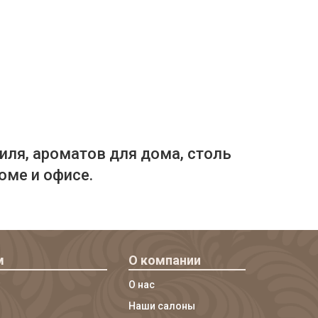
иля, ароматов для дома, столь
оме и офисе.
м
О компании
О нас
Наши салоны