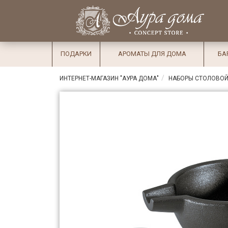
×
Вход
Избранное
Салоны
Доставка
Оплата
ПОДАРКИ
АРОМАТЫ ДЛЯ ДОМА
БА
Подарки
ИНТЕРНЕТ-МАГАЗИН "АУРА ДОМА"
НАБОРЫ СТОЛОВОЙ
Ароматы
для дома
Бар и
хрусталь
Посуда
Сервировка
Столовые
приборы
Текстиль