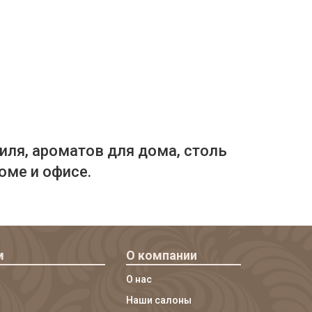
иля, ароматов для дома, столь
оме и офисе.
м
О компании
О нас
Наши салоны