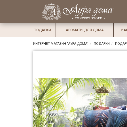
×
Вход
Избранное
Салоны
Доставка
Оплата
ПОДАРКИ
АРОМАТЫ ДЛЯ ДОМА
БА
Подарки
ИНТЕРНЕТ-МАГАЗИН "АУРА ДОМА"
ПОДАРКИ
ПОДАР
Ароматы
для дома
Бар и
хрусталь
Посуда
Сервировка
Столовые
приборы
Текстиль