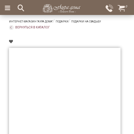
×
0
Вход
Избранное
ИНТЕРНЕТ-МАГАЗИН "АУРА ДОМА"
ПОДАРКИ
ПОДАРКИ НА СВАДЬБУ
Салоны
Доставка
Оплата
ВЕРНУТЬСЯ В КАТАЛОГ
Подарки
Ароматы
для
дома
Бар
и
хрусталь
Посуда
Сервировка
Столовые
приборы