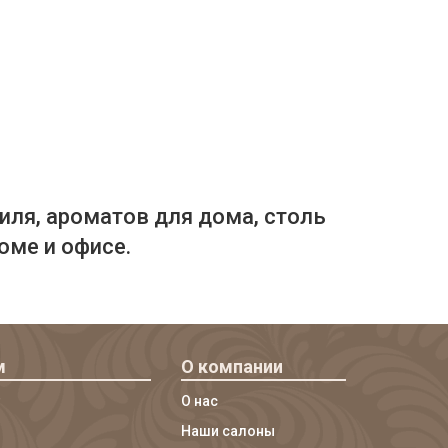
иля, ароматов для дома, столь
оме и офисе.
м
О компании
О нас
Наши салоны