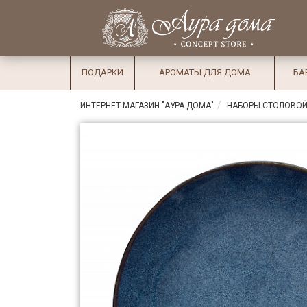
×
Вход
Избранное
Салоны
Доставка
Оплата
ПОДАРКИ
АРОМАТЫ ДЛЯ ДОМА
БА
Подарки
ИНТЕРНЕТ-МАГАЗИН "АУРА ДОМА"
НАБОРЫ СТОЛОВОЙ
Ароматы
для дома
Бар и
хрусталь
Посуда
Сервировка
Столовые
приборы
Текстиль