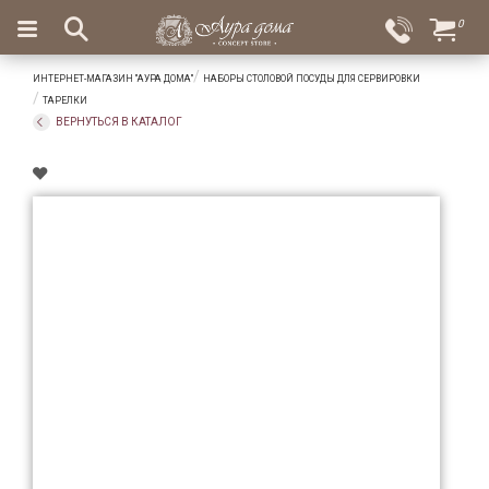
×
0
Вход
Избранное
ИНТЕРНЕТ-МАГАЗИН "АУРА ДОМА"
НАБОРЫ СТОЛОВОЙ ПОСУДЫ ДЛЯ СЕРВИРОВКИ
Салоны
Доставка
Оплата
ТАРЕЛКИ
ВЕРНУТЬСЯ В КАТАЛОГ
Подарки
Ароматы
для
дома
Бар
и
хрусталь
Посуда
Сервировка
Столовые
приборы