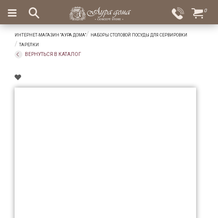
×
0
Вход
Избранное
ИНТЕРНЕТ-МАГАЗИН "АУРА ДОМА"
НАБОРЫ СТОЛОВОЙ ПОСУДЫ ДЛЯ СЕРВИРОВКИ
Салоны
Доставка
Оплата
ТАРЕЛКИ
ВЕРНУТЬСЯ В КАТАЛОГ
Подарки
Ароматы
для
дома
Бар
и
хрусталь
Посуда
Сервировка
Столовые
приборы