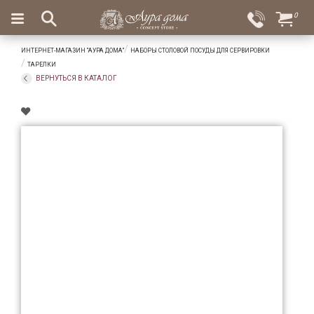
×
0
Вход
Избранное
ИНТЕРНЕТ-МАГАЗИН "АУРА ДОМА"
НАБОРЫ СТОЛОВОЙ ПОСУДЫ ДЛЯ СЕРВИРОВКИ
Салоны
Доставка
Оплата
ТАРЕЛКИ
ВЕРНУТЬСЯ В КАТАЛОГ
Подарки
Ароматы
для
дома
Бар
и
хрусталь
Посуда
Сервировка
Столовые
приборы