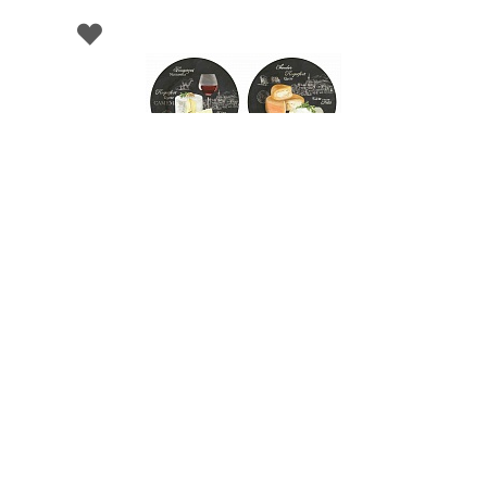
000649
Набор блюдец фарфоровых WORLD OF
CHEESE (4 шт), д. 19 см в подарочной
упаковке
НЕТ В НАЛИЧИИ
138 руб. 90 коп.
ПРЕДЗАКАЗ