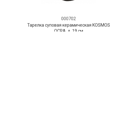
000702
Тарелка суповая керамическая KOSMOS
OCRA, д. 19 см
НЕТ В НАЛИЧИИ
46 руб. 90 коп.
ПРЕДЗАКАЗ
AuraDoma.BY — первый интернет-магазин
стильной посуды, стекла, текстиля,
ароматов для дома, столь
необходимых для создания уюта и
красоты в вашем доме и офисе.