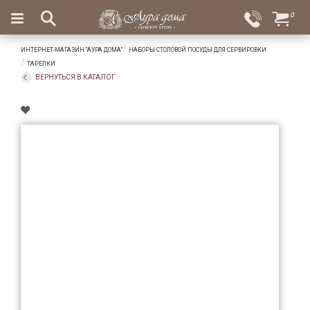
×
0
Вход
Избранное
ИНТЕРНЕТ-МАГАЗИН "АУРА ДОМА"
НАБОРЫ СТОЛОВОЙ ПОСУДЫ ДЛЯ СЕРВИРОВКИ
Салоны
Доставка
Оплата
ТАРЕЛКИ
ВЕРНУТЬСЯ В КАТАЛОГ
Подарки
Ароматы
для
дома
Бар
и
хрусталь
Посуда
Сервировка
Столовые
приборы