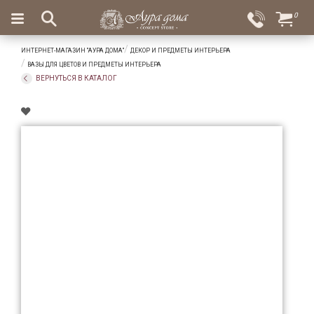
×
0
Вход
Избранное
ИНТЕРНЕТ-МАГАЗИН "АУРА ДОМА"
ДЕКОР И ПРЕДМЕТЫ ИНТЕРЬЕРА
Салоны
Доставка
Оплата
ВАЗЫ ДЛЯ ЦВЕТОВ И ПРЕДМЕТЫ ИНТЕРЬЕРА
ВЕРНУТЬСЯ В КАТАЛОГ
Подарки
Ароматы
для
дома
Бар
и
хрусталь
Посуда
Сервировка
Столовые
приборы