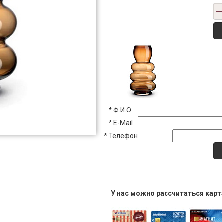
*
Ф.И.О.
*
E-Mail
*
Телефон
У нас можно рассчитаться кар