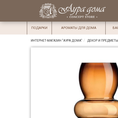
×
Вход
Избранное
Салоны
Доставка
Оплата
ПОДАРКИ
АРОМАТЫ ДЛЯ ДОМА
БА
Подарки
ИНТЕРНЕТ-МАГАЗИН "АУРА ДОМА"
ДЕКОР И ПРЕДМЕТЫ
Ароматы
для дома
Бар и
хрусталь
Посуда
Сервировка
Столовые
приборы
Текстиль