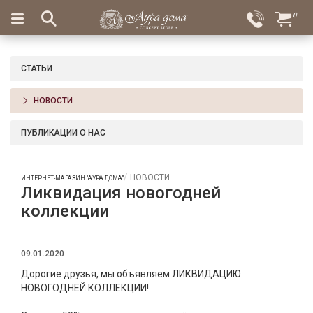
×
0
Вход
Избранное
Салоны
Доставка
Оплата
СТАТЬИ
Подарки
НОВОСТИ
Ароматы
для
ПУБЛИКАЦИИ О НАС
дома
Бар
НОВОСТИ
ИНТЕРНЕТ-МАГАЗИН "АУРА ДОМА"
и
Ликвидация новогодней
хрусталь
коллекции
Посуда
09.01.2020
Сервировка
Дорогие друзья, мы объявляем ЛИКВИДАЦИЮ
Столовые
НОВОГОДНЕЙ КОЛЛЕКЦИИ!
приборы