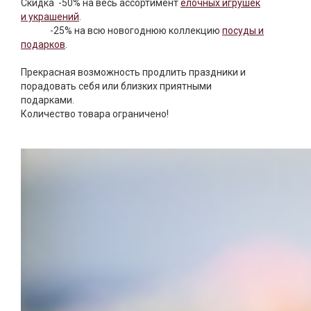
Скидка -50% на весь ассортимент
ёлочных игрушек
Текстиль
и украшений
. ⠀
-25% на всю новогоднюю коллекцию
посуды и
Фарфор
подарков
.
Декор
Прекрасная возможность продлить праздники и
порадовать себя или близких приятными
Бренды
подарками. ⠀
Количество товара ограничено!