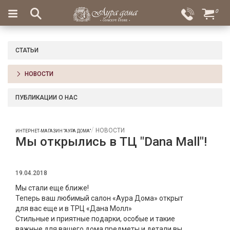
×
0
Вход
Избранное
Салоны
Доставка
Оплата
СТАТЬИ
Подарки
НОВОСТИ
Ароматы
для
ПУБЛИКАЦИИ О НАС
дома
Бар
НОВОСТИ
ИНТЕРНЕТ-МАГАЗИН "АУРА ДОМА"
и
Мы открылись в ТЦ "Dana Mall"!
хрусталь
Посуда
19.04.2018
Сервировка
Мы стали еще ближе!
Теперь ваш любимый салон «Аура Дома» открыт
Столовые
для вас еще и в ТРЦ «Дана Молл»
приборы
Стильные и приятные подарки, особые и такие
важные для вашего дома предметы и детали вы