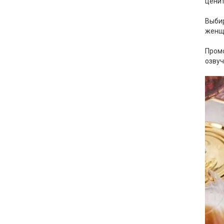
ценит
Фарфор
⠀
Выбир
Декор
женщи
⠀
Бренды
Промо
озвуч