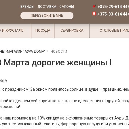
+375-29-614 44 
БРЕНДЫ
ДОСТАВКА
САЛОНЫ
+375-33-614 44 
ПЕРЕЗВОНИТЕ МНЕ
Р И ХРУСТАЛЬ
ПОСУДА
СЕРВИРОВКА
СТОЛОВЫЕ ПРИ
НЕТ-МАГАЗИН "АУРА ДОМА"
НОВОСТИ
8 Марта дорогие женщины !
2019
 с праздником! За окном появилось солнце, в душе – праздник, ч
авайте сделаем себе приятно так, как не сделает никто другой: со
и роскоши!
е наш промокод на 10% скидку на эксклюзивные товары от Ауры До
 уютнее: изысканный текстиль, фарфоровую посуду или утонченны