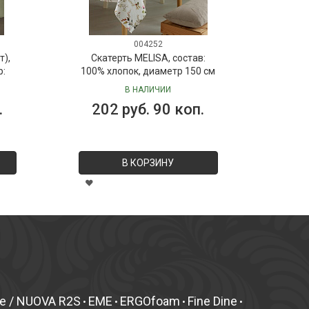
004252
т),
Скатерть MELISA, состав:
р:
100% хлопок, диаметр 150 см
В НАЛИЧИИ
.
202 руб. 90 коп.
В КОРЗИНУ
fe / NUOVA R2S
EME
ERGOfoam
Fine Dine
•
•
•
•