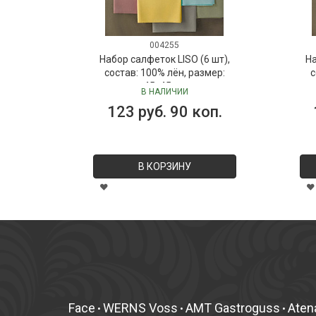
004255
Набор салфеток LISO (6 шт),
На
состав: 100% лён, размер:
с
45х45 см
В НАЛИЧИИ
123 руб. 90 коп.
В КОРЗИНУ
Face
WERNS Voss
AMT Gastroguss
Aten
•
•
•