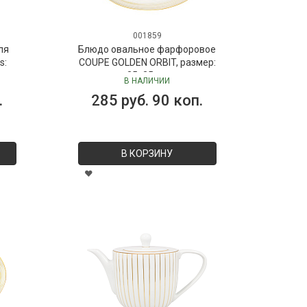
001859
ля
Блюдо овальное фарфоровое
s:
COUPE GOLDEN ORBIT, размер:
 мл
35х25 см
В НАЛИЧИИ
Dr.
.
285 руб. 90 коп.
В КОРЗИНУ