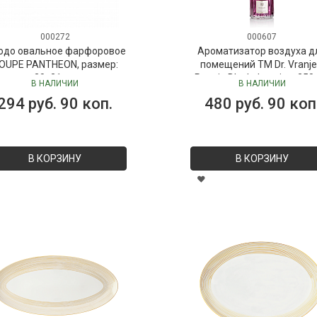
000272
000607
юдо овальное фарфоровое
Ароматизатор воздуха д
OUPE PANTHEON, размер:
помещений ТМ Dr. Vranje
30х21 см
Peonia Black Jasmine, 250
В НАЛИЧИИ
В НАЛИЧИИ
("Пион-Черный жасмин"), 
294 руб. 90 коп.
480 руб. 90 коп
Vranjes
В КОРЗИНУ
В КОРЗИНУ