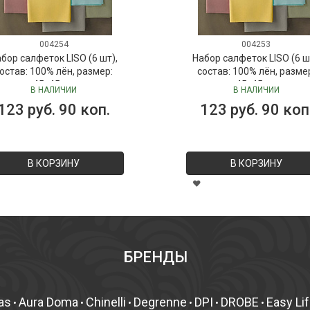
004254
004253
бор салфеток LISO (6 шт),
Набор салфеток LISO (6 ш
остав: 100% лён, размер:
состав: 100% лён, разме
45х45 см
45х45 см
В НАЛИЧИИ
В НАЛИЧИИ
123 руб. 90 коп.
123 руб. 90 коп
В КОРЗИНУ
В КОРЗИНУ
БРЕНДЫ
as
Aura Doma
Chinelli
Degrenne
DPI
DROBE
Easy Li
•
•
•
•
•
•