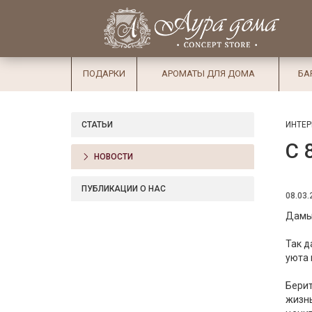
×
Вход
Избранное
Салоны
Доставка
Оплата
ПОДАРКИ
АРОМАТЫ ДЛЯ ДОМА
БА
Подарки
Ароматы
СТАТЬИ
ИНТЕР
для дома
С 
Бар и
НОВОСТИ
хрусталь
ПУБЛИКАЦИИ О НАС
08.03.
Посуда
Дамы,
Сервировка
⠀
Так д
Столовые
уюта 
приборы
⠀
Берит
Текстиль
жизнь