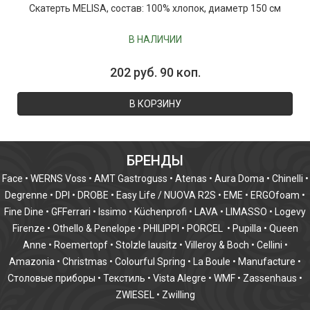
Скатерть MELISA, состав: 100% хлопок, диаметр 150 см
В НАЛИЧИИ
202 руб. 90 коп.
В КОРЗИНУ
БРЕНДЫ
Face
•
WERNS Voss
•
AMT Gastroguss
•
Atenas
•
Aura Doma
•
Chinelli
•
Degrenne
•
DPI
•
DROBE
•
Easy Life / NUOVA R2S
•
EME
•
ERGOfoam
•
Fine Dine
•
GFFerrari
•
Issimo
•
Küchenprofi
•
LAVA
•
LIMASSO
•
Logevy
Firenze
•
Othello & Penelope
•
PHILIPPI
•
PORCEL
•
Pupilla
•
Queen
Anne
•
Roemertopf
•
Stolzle lausitz
•
Villeroy & Boch
•
Cellini
•
Amazonia
•
Christmas
•
Colourful Spring
•
La Boule
•
Manufacture
•
Столовые приборы
•
Текстиль
•
Vista Alegre
•
WMF
•
Zassenhaus
•
ZWIESEL
•
Zwilling