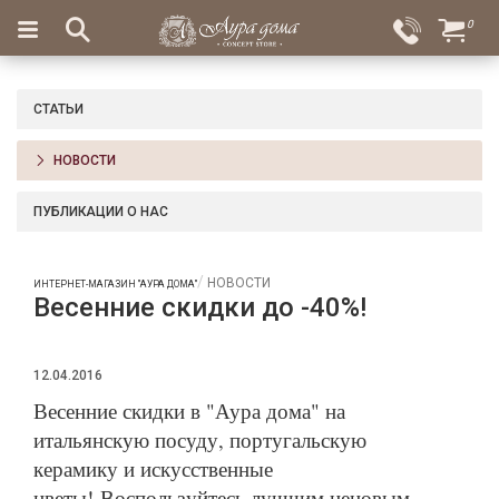
×
0
Вход
Избранное
Салоны
Доставка
Оплата
СТАТЬИ
Подарки
НОВОСТИ
Ароматы
для
ПУБЛИКАЦИИ О НАС
дома
Бар
НОВОСТИ
ИНТЕРНЕТ-МАГАЗИН "АУРА ДОМА"
и
Весенние скидки до -40%!
хрусталь
Посуда
12.04.2016
Весенние скидки в "Аура дома" на
Сервировка
итальянскую посуду, португальскую
Столовые
керамику и искусственные
приборы
цветы! Воспользуйтесь лучшим ценовым