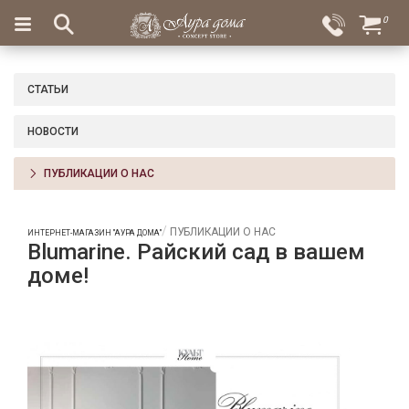
×
0
Вход
Избранное
Салоны
Доставка
Оплата
СТАТЬИ
Подарки
НОВОСТИ
Ароматы
для
ПУБЛИКАЦИИ О НАС
дома
Бар
ПУБЛИКАЦИИ О НАС
ИНТЕРНЕТ-МАГАЗИН "АУРА ДОМА"
и
Blumarine. Райский сад в вашем
хрусталь
доме!
Посуда
Сервировка
Столовые
приборы