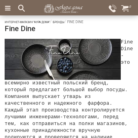
×
0
Вход
Избранное
FINE DINE
ИНТЕРНЕТ-МАГАЗИН "АУРА ДОМА"
БРЕНДЫ
Fine Dine
Салоны
Доставка
Оплата
Подарки
Fine
Dine
Ароматы
-
для
это
дома
Бар
и
всемирно известный польский бренд,
хрусталь
который предлагает большой выбор посуды.
Компания выпускает утварь из
Посуда
качественного и надежного фарфора.
Каждый этап производства контролируется
Сервировка
лучшими инженерами-технологами, перед
тем, как отправиться на полки магазинов,
Столовые
кухонные принадлежности вручную
приборы
полируются и проверяются на наличие