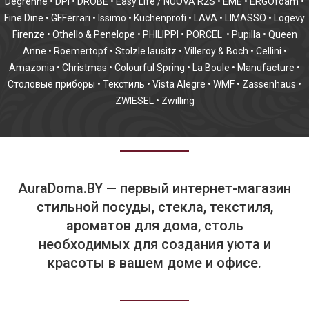
Degrenne
•
DPI
•
DROBE
•
Easy Life / NUOVA R2S
•
EME
•
ERGOfoam
•
Fine Dine
•
GFFerrari
•
Issimo
•
Küchenprofi
•
LAVA
•
LIMASSO
•
Logevy
Firenze
•
Othello & Penelope
•
PHILIPPI
•
PORCEL
•
Pupilla
•
Queen
Anne
•
Roemertopf
•
Stolzle lausitz
•
Villeroy & Boch
•
Cellini
•
Amazonia
•
Christmas
•
Colourful Spring
•
La Boule
•
Manufacture
•
Столовые приборы
•
Текстиль
•
Vista Alegre
•
WMF
•
Zassenhaus
•
ZWIESEL
•
Zwilling
AuraDoma.BY — первый интернет-магазин
стильной посуды, стекла, текстиля,
ароматов для дома, столь
необходимых для создания уюта и
красоты в вашем доме и офисе.