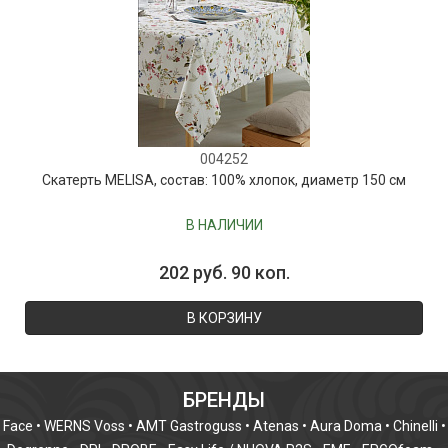
004252
Скатерть MELISA, состав: 100% хлопок, диаметр 150 см
В НАЛИЧИИ
202 руб. 90 коп.
В КОРЗИНУ
БРЕНДЫ
Face
•
WERNS Voss
•
AMT Gastroguss
•
Atenas
•
Aura Doma
•
Chinelli
•