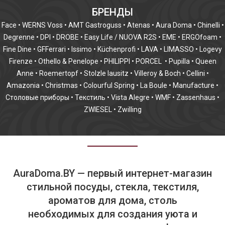
БРЕНДЫ
Face
•
WERNS Voss
•
AMT Gastroguss
•
Atenas
•
Aura Doma
•
Chinelli
•
Degrenne
•
DPI
•
DROBE
•
Easy Life / NUOVA R2S
•
EME
•
ERGOfoam
•
Fine Dine
•
GFFerrari
•
Issimo
•
Küchenprofi
•
LAVA
•
LIMASSO
•
Logevy
Firenze
•
Othello & Penelope
•
PHILIPPI
•
PORCEL
•
Pupilla
•
Queen
Anne
•
Roemertopf
•
Stolzle lausitz
•
Villeroy & Boch
•
Cellini
•
Amazonia
•
Christmas
•
Colourful Spring
•
La Boule
•
Manufacture
•
Столовые приборы
•
Текстиль
•
Vista Alegre
•
WMF
•
Zassenhaus
•
ZWIESEL
•
Zwilling
AuraDoma.BY — первый интернет-магазин
стильной посуды, стекла, текстиля,
ароматов для дома, столь
необходимых для создания уюта и