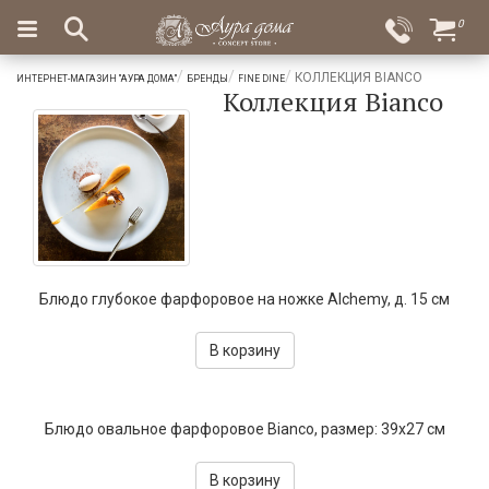
×
0
Вход
Избранное
КОЛЛЕКЦИЯ BIANCO
ИНТЕРНЕТ-МАГАЗИН "АУРА ДОМА"
БРЕНДЫ
FINE DINE
Коллекция Bianco
Салоны
Доставка
Оплата
Подарки
Ароматы
для
дома
Бар
и
Блюдо глубокое фарфоровое на ножке Alchemy, д. 15 см
хрусталь
В корзину
Посуда
Сервировка
Блюдо овальное фарфоровое Bianco, размер: 39х27 см
Столовые
приборы
В корзину