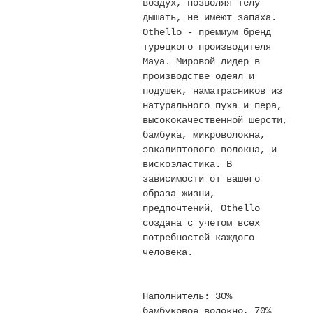
воздух, позволяя телу
Текстиль
дышать, не имеют запаха.
Othello - премиум бренд
Фарфор
турецкого производителя
Maya. Мировой лидер в
Декор
производстве одеял и
подушек, наматрасников из
Бренды
натурального пуха и пера,
высококачественной шерсти,
бамбука, микроволокна,
эвкалиптового волокна, и
вискоэластика. В
зависимости от вашего
образа жизни,
предпочтений, Othello
создана с учетом всех
потребностей каждого
человека.
Наполнитель: 30%
бамбуковое волокно, 70%