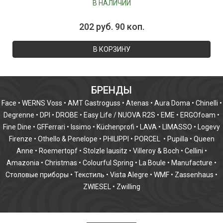
В НАЛИЧИИ
202 руб. 90 коп.
В КОРЗИНУ
БРЕНДЫ
Face
•
WERNS Voss
•
AMT Gastroguss
•
Atenas
•
Aura Doma
•
Chinelli
•
Degrenne
•
DPI
•
DROBE
•
Easy Life / NUOVA R2S
•
EME
•
ERGOfoam
•
Fine Dine
•
GFFerrari
•
Issimo
•
Küchenprofi
•
LAVA
•
LIMASSO
•
Logevy
Firenze
•
Othello & Penelope
•
PHILIPPI
•
PORCEL
•
Pupilla
•
Queen
Anne
•
Roemertopf
•
Stolzle lausitz
•
Villeroy & Boch
•
Cellini
•
Amazonia
•
Christmas
•
Colourful Spring
•
La Boule
•
Manufacture
•
Столовые приборы
•
Текстиль
•
Vista Alegre
•
WMF
•
Zassenhaus
•
ZWIESEL
•
Zwilling