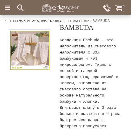
×
0
Вход
Избранное
BAMBUDA
ИНТЕРНЕТ-МАГАЗИН "АУРА ДОМА"
БРЕНДЫ
OTHELLO & PENELOPE
BAMBUDA
Салоны
Доставка
Оплата
Подарки
Коллекция Bambuda - это
наполнитель из смесового
Ароматы
наполнителя с 30%
для
бамбуковым и 70%
дома
микроволокном. Ткань с
мягкой и гладкой
Бар
поверхностью, сравнимой с
и
шелком, выполнена из
хрусталь
смесового состава на
Посуда
основе натурального
бамбука и хлопка.
Сервировка
Впитывают влагу в 3 раза
больше и высыхают в 4 раза
Столовые
быстрее чем хлопок.
приборы
Прекрасно пропускает