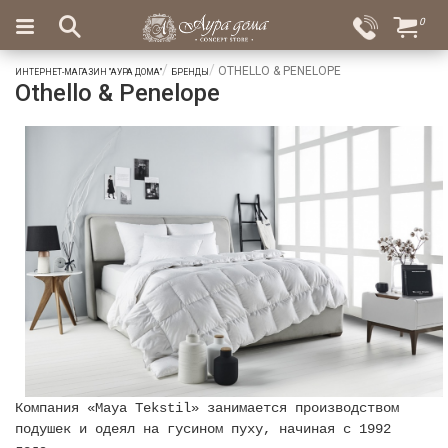
×
0
Вход
Избранное
OTHELLO & PENELOPE
ИНТЕРНЕТ-МАГАЗИН "АУРА ДОМА"
БРЕНДЫ
Othello & Penelope
Салоны
Доставка
Оплата
Подарки
Ароматы
для
дома
Бар
и
хрусталь
Посуда
Сервировка
Столовые
Компания «Maya Tekstil» занимается производством
приборы
подушек и одеял на гусином пуху, начиная с 1992