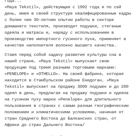
года...
Текстиль
«Maya Tekstil», действующая с 1992 года и по сей
день, имея в своей структуре квалифицированные кадры
Фарфор
с более чем 30-летним опытом работы в секторе
домашнего текстиля, производит подушки, стеганые
Декор
одеяла и матрасы и, наряду с использованием в
производстве импортного гусиного пуха, применяет в
Бренды
качестве наполнителя волокно высшего качества.
Ставя перед собой задачу развития культуры сна в
нашей стране, «Maya Tekstil» выпускает свою
продукцию под тремя разными торговыми марками:
«PENELOPE» и «OTHELLO». На своей фабрике, которая
находится в Стамбульском районе Енидоган, «Maya
Tekstil» выпускает на продажу 3000 подушек и до 200
одеял в день, предлагая на продажу подушки и одеяла
на гусином пуху марки «Penelope» для длительного
пользования в странах с самым разным географическим
положением и климатическими условиями, начиная от
стран Среднего Востока до Балканских стран, от
Африки до стран Дальнего Востока/