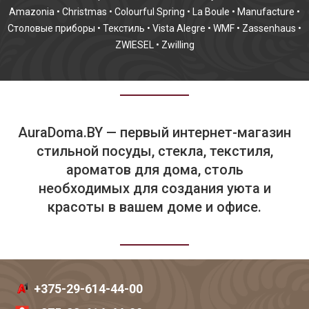
Amazonia
•
Christmas
•
Colourful Spring
•
La Boule
•
Manufacture
•
Столовые приборы
•
Текстиль
•
Vista Alegre
•
WMF
•
Zassenhaus
•
ZWIESEL
•
Zwilling
AuraDoma.BY — первый интернет-магазин
стильной посуды, стекла, текстиля,
ароматов для дома, столь
необходимых для создания уюта и
красоты в вашем доме и офисе.
+375-29-614-44-00