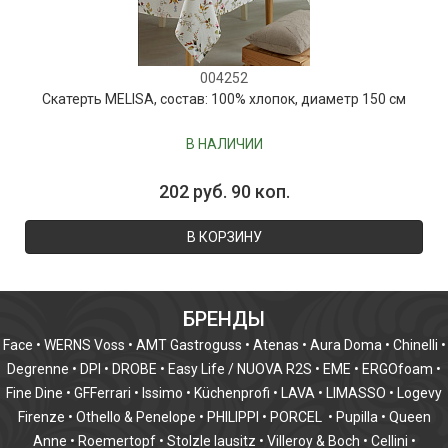
004252
Скатерть MELISA, состав: 100% хлопок, диаметр 150 см
В НАЛИЧИИ
202 руб. 90 коп.
В КОРЗИНУ
БРЕНДЫ
Face
•
WERNS Voss
•
AMT Gastroguss
•
Atenas
•
Aura Doma
•
Chinelli
•
Degrenne
•
DPI
•
DROBE
•
Easy Life / NUOVA R2S
•
EME
•
ERGOfoam
•
Fine Dine
•
GFFerrari
•
Issimo
•
Küchenprofi
•
LAVA
•
LIMASSO
•
Logevy
Firenze
•
Othello & Penelope
•
PHILIPPI
•
PORCEL
•
Pupilla
•
Queen
Anne
•
Roemertopf
•
Stolzle lausitz
•
Villeroy & Boch
•
Cellini
•