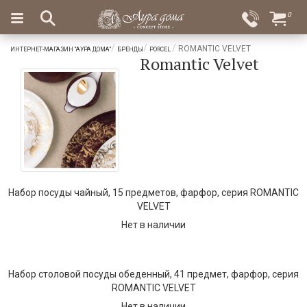
×
0
Вход
Избранное
ROMANTIC VELVET
ИНТЕРНЕТ-МАГАЗИН "АУРА ДОМА"
БРЕНДЫ
PORCEL
Romantic Velvet
Салоны
Доставка
Оплата
Подарки
Ароматы
для
дома
Бар
и
Набор посуды чайный, 15 предметов, фарфор, серия ROMANTIC
хрусталь
VELVET
Посуда
Нет в наличии
Сервировка
Набор столовой посуды обеденный, 41 предмет, фарфор, серия
Столовые
ROMANTIC VELVET
приборы
Нет в наличии