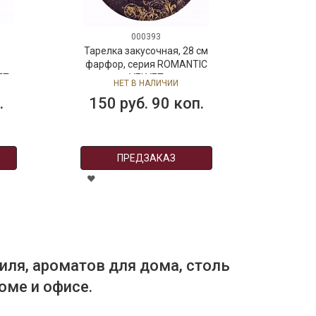
000393
Тарелка закусочная, 28 см
Та
фарфор, серия ROMANTIC
се
ET
VELVET
НЕТ В НАЛИЧИИ
.
150 руб. 90 коп.
ПРЕДЗАКАЗ
иля, ароматов для дома, столь
оме и офисе.