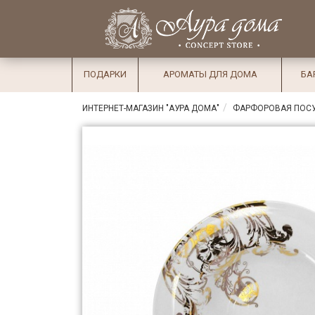
×
Вход
Избранное
Салоны
Доставка
Оплата
ПОДАРКИ
АРОМАТЫ ДЛЯ ДОМА
БА
Подарки
ИНТЕРНЕТ-МАГАЗИН "АУРА ДОМА"
ФАРФОРОВАЯ ПОС
Ароматы
для дома
Бар и
хрусталь
Посуда
Сервировка
Столовые
приборы
Текстиль