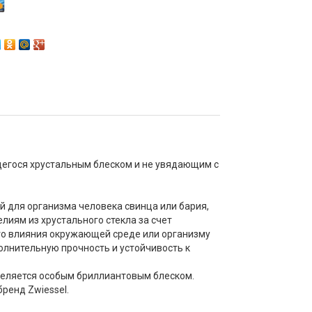
ющегося хрустальным блеском и не увядающим с
й для организма человека свинца или бария,
иям из хрустального стекла за счет
ого влияния окружающей среде или организму
олнительную прочность и устойчивость к
ыделяется особым бриллиантовым блеском.
ренд Zwiessel.