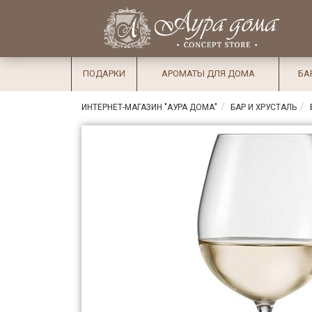
×
Вход
Избранное
Салоны
Доставка
Оплата
ПОДАРКИ
АРОМАТЫ ДЛЯ ДОМА
БА
Подарки
ИНТЕРНЕТ-МАГАЗИН "АУРА ДОМА"
БАР И ХРУСТАЛЬ
Ароматы
для дома
Бар и
хрусталь
Посуда
Сервировка
Столовые
приборы
Текстиль