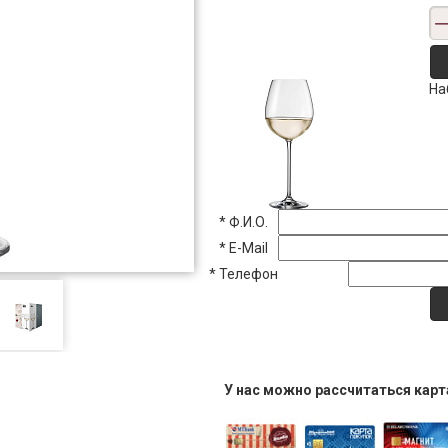
На
*
Ф.И.О.
*
E-Mail
*
Телефон
У нас можно рассчитаться кар