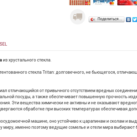
Поделиться…
SEL
а
из хрустального стекла.
тентованного стекла Tritan: долговечного, не бьющегося, отлича
риал отличающийся от привычного отсутствием вредных соединени
альной посуды, а также обеспечивает повышенную прочность издел
кония. Эти вещества химически не активны и не оказывают вредн
двергаются обработке при высоких температурах обеспечивая доп
 посудомоечной машине, оно устойчиво к царапинам и сколам и в
му миру, именно поэтому ведущие сомелье и отели мира выбирают б