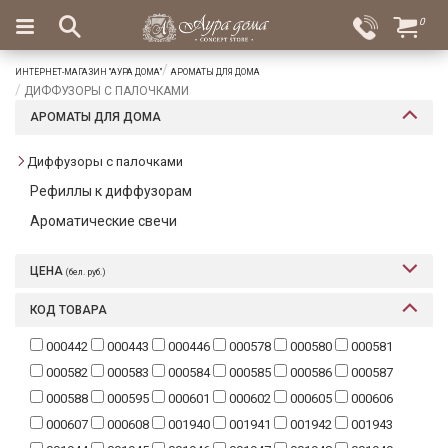
×
0
Вход
Избранное
ИНТЕРНЕТ-МАГАЗИН "АУРА ДОМА"
АРОМАТЫ ДЛЯ ДОМА
Салоны
Доставка
Оплата
ДИФФУЗОРЫ С ПАЛОЧКАМИ
АРОМАТЫ ДЛЯ ДОМА
Подарки
Диффузоры с палочками
Ароматы
для
Рефиллы к диффузорам
дома
Ароматические свечи
Бар
и
ЦЕНА
(бел. руб.)
хрусталь
КОД ТОВАРА
Посуда
000442
000443
000446
000578
000580
000581
Сервировка
000582
000583
000584
000585
000586
000587
000588
000595
000601
000602
000605
000606
Столовые
000607
000608
001940
001941
001942
001943
приборы