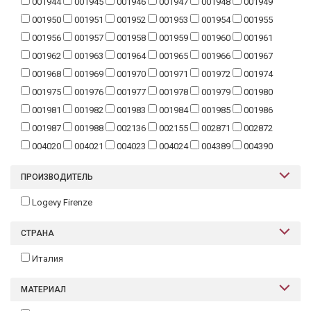
001944
001945
001946
001947
001948
001949
Текстиль
001950
001951
001952
001953
001954
001955
001956
001957
001958
001959
001960
001961
Фарфор
001962
001963
001964
001965
001966
001967
Декор
001968
001969
001970
001971
001972
001974
001975
001976
001977
001978
001979
001980
Бренды
001981
001982
001983
001984
001985
001986
001987
001988
002136
002155
002871
002872
004020
004021
004023
004024
004389
004390
ПРОИЗВОДИТЕЛЬ
Logevy Firenze
СТРАНА
Италия
МАТЕРИАЛ