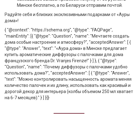
Минске бесплатно, а по Беларуси отправим почтой.
Радуйте себя и близких эксклюзивными подарками от «Ауры
дома»!
{ "@context": "
https://schema.org
", "@type": "FAQPage",
"mainEntity": [{ "@type": "Question", "name": "Мечтаете создать
дома особые настроение и атмосферу?", "acceptedAnswer": [ {
"@type": "Answer", "text": "«Аура дома» в Минске предлагает
купить ароматические диффузоры с палочками для дома
французского бренда Dr. Vranjes Firenze!" } ] }, { "@type":
"Question", "name": "Почему диффузоры с палочками удобно
использовать дома?", "acceptedAnswer": [ { "@type": "Answer",
"text": "Можно контролировать насыщенность аромата меняя
количество палочек и их длину, использовать как красивый и
дорогой декор для интерьера (колбы объемом 250 мл хватает
на 6-7 месяцев)." } ] }]}