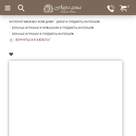
×
0
Вход
Избранное
ИНТЕРНЕТ-МАГАЗИН "АУРА ДОМА"
ДЕКОР И ПРЕДМЕТЫ ИНТЕРЬЕРА
Салоны
Доставка
Оплата
ЕЛОЧНЫЕ ИГРУШКИ И УКРАШЕНИЯ И ПРЕДМЕТЫ ИНТЕРЬЕРА
ЕЛОЧНЫЕ ИГРУШКИ И ПРЕДМЕТЫ ИНТЕРЬЕРА
Подарки
ВЕРНУТЬСЯ В КАТАЛОГ
Ароматы
для
дома
Бар
и
хрусталь
Посуда
Сервировка
Столовые
приборы