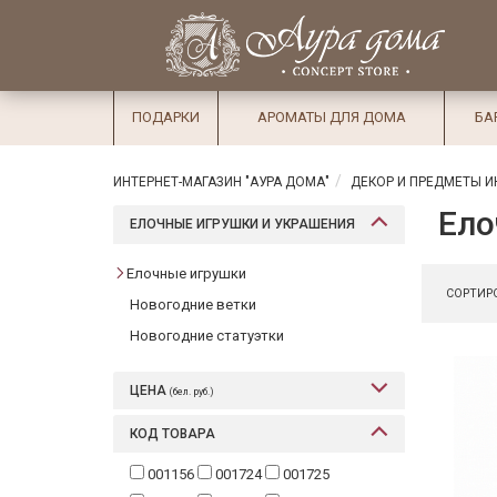
×
Вход
Избранное
Салоны
Доставка
Оплата
ПОДАРКИ
АРОМАТЫ ДЛЯ ДОМА
БА
Подарки
Ароматы
ИНТЕРНЕТ-МАГАЗИН "АУРА ДОМА"
ДЕКОР И ПРЕДМЕТЫ И
для дома
Ело
ЕЛОЧНЫЕ ИГРУШКИ И УКРАШЕНИЯ
Бар и
хрусталь
Елочные игрушки
СОРТИРО
Новогодние ветки
Посуда
Новогодние статуэтки
Сервировка
ЦЕНА
(бел. руб.)
Столовые
приборы
КОД ТОВАРА
Текстиль
001156
001724
001725