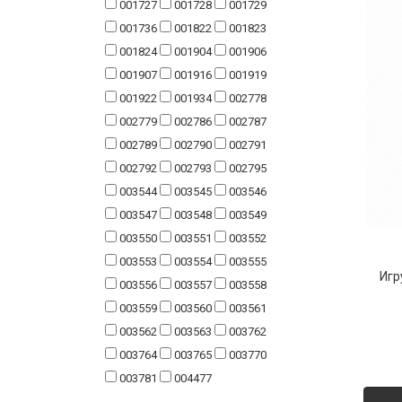
001727
001728
001729
Фарфор
001736
001822
001823
Декор
001824
001904
001906
001907
001916
001919
Бренды
001922
001934
002778
002779
002786
002787
002789
002790
002791
002792
002793
002795
003544
003545
003546
003547
003548
003549
003550
003551
003552
003553
003554
003555
Игр
003556
003557
003558
003559
003560
003561
003562
003563
003762
003764
003765
003770
003781
004477