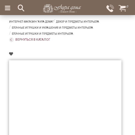
×
0
Вход
Избранное
ИНТЕРНЕТ-МАГАЗИН "АУРА ДОМА"
ДЕКОР И ПРЕДМЕТЫ ИНТЕРЬЕРА
Салоны
Доставка
Оплата
ЕЛОЧНЫЕ ИГРУШКИ И УКРАШЕНИЯ И ПРЕДМЕТЫ ИНТЕРЬЕРА
ЕЛОЧНЫЕ ИГРУШКИ И ПРЕДМЕТЫ ИНТЕРЬЕРА
Подарки
ВЕРНУТЬСЯ В КАТАЛОГ
Ароматы
для
дома
Бар
и
хрусталь
Посуда
Сервировка
Столовые
приборы