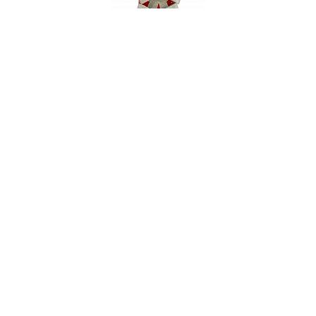
001729
Набор игрушек елочных: бантики (3 шт), цвет
серебряный
В НАЛИЧИИ
8 руб. 90 коп.
В КОРЗИНУ
AuraDoma.BY — первый интернет-магазин
стильной посуды, стекла, текстиля,
ароматов для дома, столь