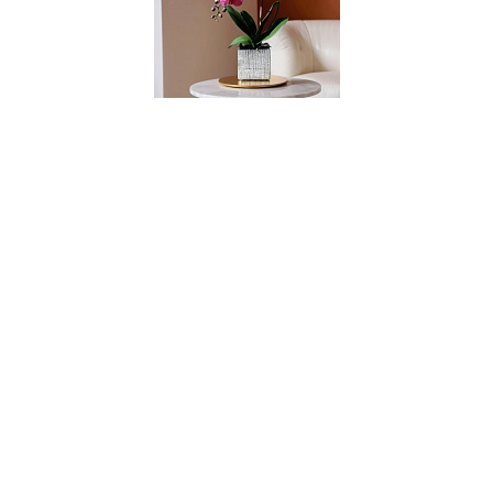
004124
Цветочная композиция MILAN PINK point
В НАЛИЧИИ
130 руб.
В КОРЗИНУ