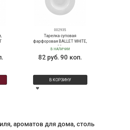
002935
,
Тарелка суповая
T
фарфоровая BALLET WHITE,
д. 23 см
В НАЛИЧИИ
п.
82 руб. 90 коп.
В КОРЗИНУ
иля, ароматов для дома, столь