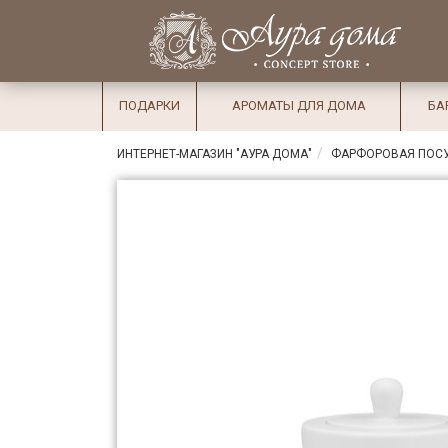
×
Вход
Избранное
Салоны
Доставка
Оплата
ПОДАРКИ
АРОМАТЫ ДЛЯ ДОМА
БА
Подарки
ИНТЕРНЕТ-МАГАЗИН "АУРА ДОМА"
ФАРФОРОВАЯ ПОС
Ароматы
для дома
Бар и
хрусталь
Посуда
Сервировка
Столовые
приборы
Текстиль