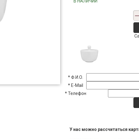
"""В НАЛИЧИИ"""
С
*
Ф.И.О.
*
E-Mail
*
Телефон
У нас можно рассчитаться кар