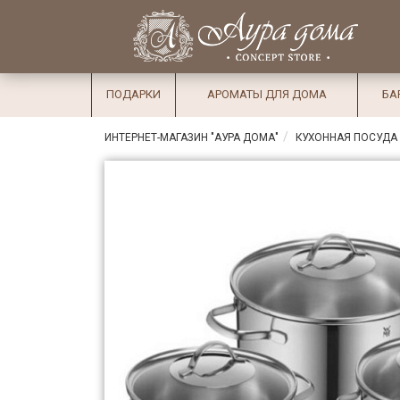
×
Вход
Избранное
Салоны
Доставка
Оплата
ПОДАРКИ
АРОМАТЫ ДЛЯ ДОМА
БА
Подарки
ИНТЕРНЕТ-МАГАЗИН "АУРА ДОМА"
КУХОННАЯ ПОСУДА
Ароматы
для дома
Бар и
хрусталь
Посуда
Сервировка
Столовые
приборы
Текстиль