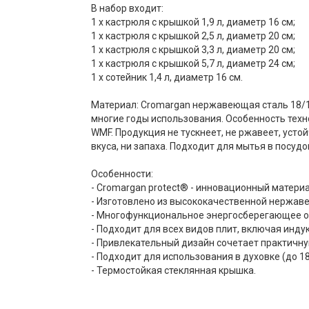
В набор входит:
1 х кастрюля с крышкой 1,9 л, диаметр 16 см;
1 х кастрюля с крышкой 2,5 л, диаметр 20 см;
1 х кастрюля с крышкой 3,3 л, диаметр 20 см;
1 х кастрюля с крышкой 5,7 л, диаметр 24 см;
1 х сотейник 1,4 л, диаметр 16 см.
Материал: Cromargan нержавеющая сталь 18/1
многие годы использования. Особенность тех
WMF. Продукция не тускнеет, не ржавеет, усто
вкуса, ни запаха. Подходит для мытья в посуд
Особенности:
- Cromargan protect® - инновационный матер
- Изготовлено из высококачественной нержав
- Многофункциональное энергосберегающее о
- Подходит для всех видов плит, включая инду
- Привлекательный дизайн сочетает практичн
- Подходит для использования в духовке (до 1
- Термостойкая стеклянная крышка.