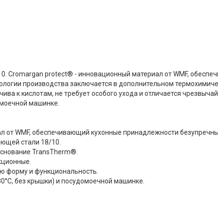
0. Cromargan protect® - инновационный материал от WMF, обеспе
нологии производства заключается в дополнительном термохимиче
йчива к кислотам, не требует особого ухода и отличается чрезвыч
омоечной машинке.
иал от WMF, обеспечивающий кухонные принадлежности безупречны
еющей стали 18/10.
снование TransTherm®.
кционные.
ую форму и функциональность.
80°С, без крышки) и посудомоечной машинке.