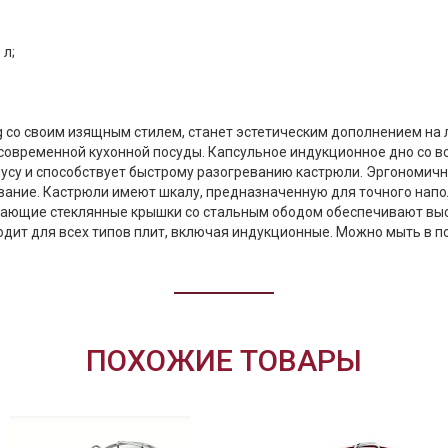
 л;
ng со своим изящным стилем, станет эстетическим дополнением на
овременной кухонной посуды. Капсульное индукционное дно со вст
пусу и способствует быстрому разогреванию кастрюли. Эргономич
вание. Кастрюли имеют шкалу, предназначенную для точного напо
егающие стеклянные крышки со стальным ободом обеспечивают вы
одит для всех типов плит, включая индукционные. Можно мыть в 
ПОХОЖИЕ ТОВАРЫ