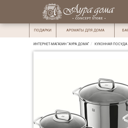
×
Вход
Избранное
Салоны
Доставка
Оплата
ПОДАРКИ
АРОМАТЫ ДЛЯ ДОМА
БА
Подарки
ИНТЕРНЕТ-МАГАЗИН "АУРА ДОМА"
КУХОННАЯ ПОСУДА
Ароматы
для дома
Бар и
хрусталь
Посуда
Сервировка
Столовые
приборы
Текстиль