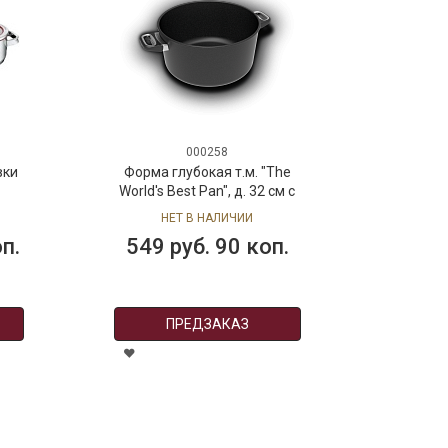
000258
вки
Форма глубокая т.м. "The
World's Best Pan", д. 32 см с
антипригарным покрытием
НЕТ В НАЛИЧИИ
Lotan (для индукционных
оп.
549 руб. 90 коп.
плит) (объем 12 л)
ПРЕДЗАКАЗ