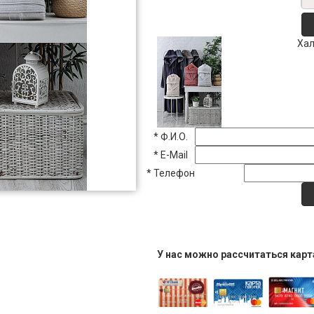
Хал
*
Ф.И.О.
*
E-Mail
*
Телефон
У нас можно рассчитаться кар