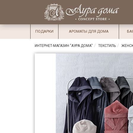
×
Вход
Избранное
Салоны
Доставка
Оплата
ПОДАРКИ
АРОМАТЫ ДЛЯ ДОМА
БА
Подарки
ИНТЕРНЕТ-МАГАЗИН "АУРА ДОМА"
ТЕКСТИЛЬ
ЖЕНСК
Ароматы
для дома
Бар и
хрусталь
Посуда
Сервировка
Столовые
приборы
Текстиль