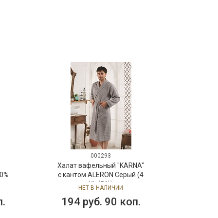
000293
Халат вафельный "KARNA"
00%
с кантом ALERON Серый (4
:
XL (56))
НЕТ В НАЛИЧИИ
п.
194 руб. 90 коп.