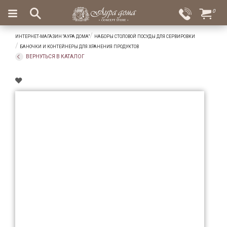
×
0
Вход
Избранное
ИНТЕРНЕТ-МАГАЗИН "АУРА ДОМА"
НАБОРЫ СТОЛОВОЙ ПОСУДЫ ДЛЯ СЕРВИРОВКИ
Салоны
Доставка
Оплата
БАНОЧКИ И КОНТЕЙНЕРЫ ДЛЯ ХРАНЕНИЯ ПРОДУКТОВ
ВЕРНУТЬСЯ В КАТАЛОГ
Подарки
Ароматы
для
дома
Бар
и
хрусталь
Посуда
Сервировка
Столовые
приборы